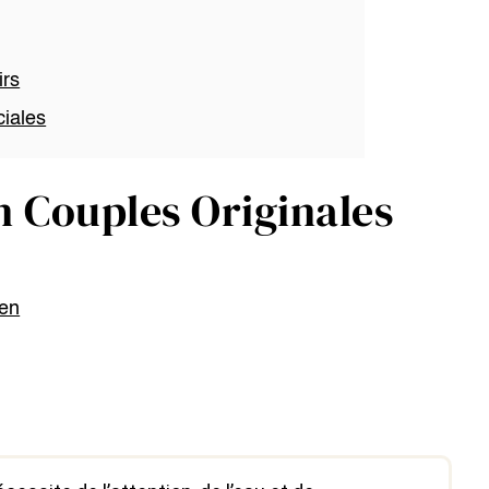
irs
ciales
en Couples Originales
ien