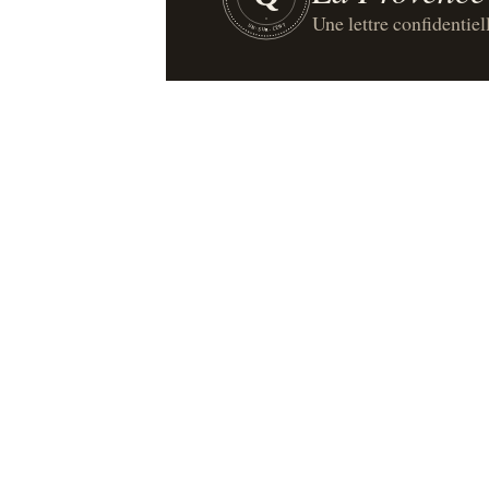
Une lettre confidentiel
UN·SUR·CENT