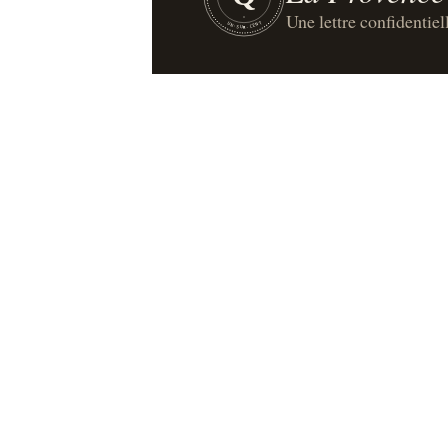
Une lettre confidentiel
UN·SUR·CENT