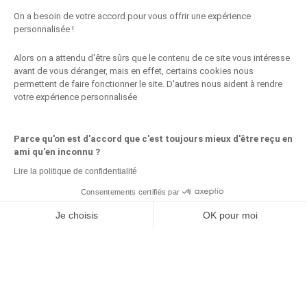
On a besoin de votre accord pour vous offrir une expérience
Les Partenaires Bien-être et Santé
personnalisée !
Mieux Vivre au Quotidien
Alors on a attendu d'être sûrs que le contenu de ce site vous intéresse
avant de vous déranger, mais en effet, certains cookies nous
Conseils, Astuces et Idées Pratiques au Quotidien
permettent de faire fonctionner le site. D'autres nous aident à rendre
votre expérience personnalisée
Recettes et Cuisine du Quotidien
Parce qu'on est d'accord que c'est toujours mieux d'être reçu en
Vie de Famille
ami qu'en inconnu ?
Lire la politique de confidentialité
Vivre au Travail
Consentements certifiés par
Les Partenaires Mieux Vivre au Quotidien
Partagez ceci
Je choisis
OK pour moi
Découvrir la Provence
Plateforme de Gestion du Consentement : Personnalisez vos Options
Axeptio consent
Notre plateforme vous permet d'adapter et de gérer vos paramètres de confidential