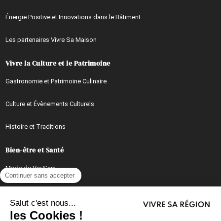
Énergie Positive et Innovations dans le Bâtiment
Les partenaires Vivre Sa Maison
Vivre la Culture et le Patrimoine
Gastronomie et Patrimoine Culinaire
Culture et Évènements Culturels
Histoire et Traditions
Bien-être et Santé
Mode de Vie Sain
Continuer sans accepter
Beauté et Soins
Salut c'est nous...
les Cookies !
Activités Relaxantes