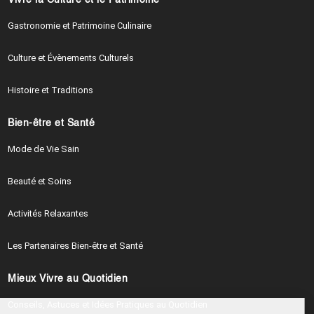
Vivre la Culture et le Patrimoine
Gastronomie et Patrimoine Culinaire
Culture et Évènements Culturels
Histoire et Traditions
Bien-être et Santé
Mode de Vie Sain
Beauté et Soins
Activités Relaxantes
Les Partenaires Bien-être et Santé
Mieux Vivre au Quotidien
Continuer sans accepter
Conseils, Astuces et Idées Pratiques au Quotidien