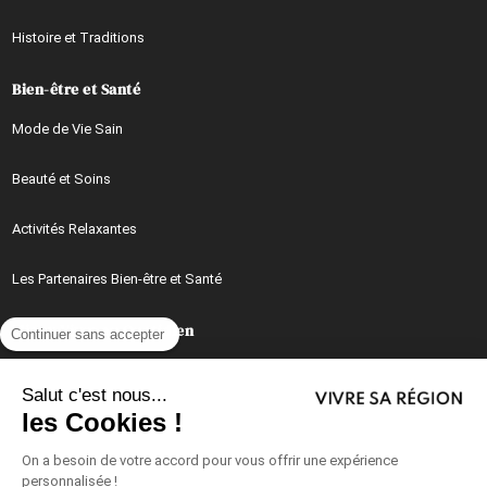
Histoire et Traditions
Bien-être et Santé
Mode de Vie Sain
Beauté et Soins
Activités Relaxantes
Les Partenaires Bien-être et Santé
Mieux Vivre au Quotidien
Continuer sans accepter
Conseils, Astuces et Idées Pratiques au Quotidien
Salut c'est nous...
les Cookies !
Recettes et Cuisine du Quotidien
On a besoin de votre accord pour vous offrir une expérience
Vie de Famille
personnalisée !