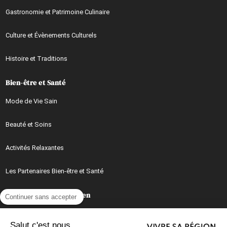
Gastronomie et Patrimoine Culinaire
Culture et Évènements Culturels
Histoire et Traditions
Bien-être et Santé
Mode de Vie Sain
Beauté et Soins
Activités Relaxantes
Les Partenaires Bien-être et Santé
Mieux Vivre au Quotidien
Continuer sans accepter
Conseils, Astuces et Idées Pratiques au Quotidien
Salut c'est nous...